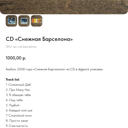
CD «Снежная Барселона»
SKU:
ao-cd-barcelona
1000,00
р.
Альбом 2008 года «Снежная Барселона» на CD в digipack упаковке.
Track list:
1. Солнечный Даб
2. Про Ману Чао
3. Я обещаю тебе
4. Ищу тебя
5. Рудбой
6. Каждый мой шаг
7. Спокойной ночи
8. Прости меня
9. Счастье есть