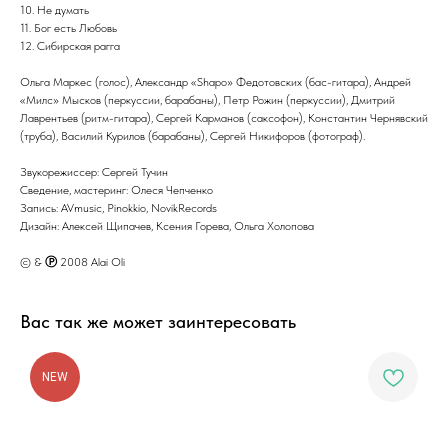
10. Не думать
11. Бог есть Любовь
12. Сибирская рагга
Ольга Маркес (голос), Александр «Shapo» Федотовских (бас-гитара), Андрей
«Милс» Мысков (перкуссии, барабаны), Петр Рожин (перкуссии), Дмитрий
Лаврентьев (ритм-гитара), Сергей Карманов (саксофон), Константин Чернявский
(труба), Василий Курилов (барабаны), Сергей Никифоров (фотограф).
Звукорежиссер: Сергей Тучин
Сведение, мастеринг: Олеся Чепченко
Запись: AVmusic, Pinokkio, NovikRecords
Дизайн: Алексей Щипачев, Ксения Горева, Ольга Холопова
© &
Ⓟ
2008 Alai Oli
Вас так же может заинтересовать
NEW